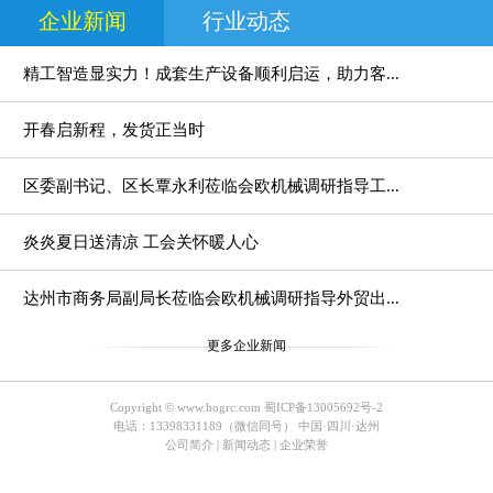
企业新闻
行业动态
精工智造显实力！成套生产设备顺利启运，助力客...
水泥发泡设备
欧式构件模具
开春启新程，发货正当时
区委副书记、区长覃永利莅临会欧机械调研指导工...
炎炎夏日送清凉 工会关怀暖人心
达州市商务局副局长莅临会欧机械调研指导外贸出...
更多企业新闻
Copyright © www.hogrc.com
蜀ICP备13005692号-2
电话：13398331189（微信同号） 中国·四川·达州
公司简介
|
新闻动态
|
企业荣誉