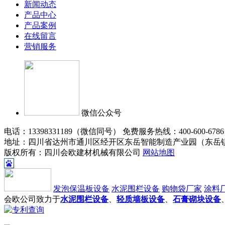
新闻动态
产品中心
产品案例
在线留言
营销服务
微信公众号
电话：13398331189（微信同号） 免费服务热线：400-600-678
地址：四川省达州市通川区经开区东岳智能制造产业园（东岳
版权所有：四川会欧建材机械有限公司
网站地图
发泡保温板设备
水泥围栏设备
购物袋厂家
涂料
会欧公司致力于
水泥围栏设备
、
轻质墙板设备
、
石膏砌块设备