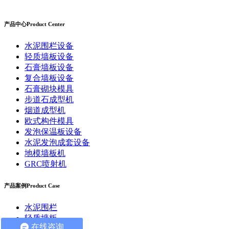
产品中心
Product Center
水泥围栏设备
轻质墙板设备
石膏墙板设备
复合墙板设备
石膏砌块模具
步道石成型机
烟道成型机
欧式构件模具
发泡保温板设备
水泥发泡成套设备
地模墙板机
GRC喷射机
产品案例
Product Case
水泥围栏
轻质墙板
在线咨询
石膏墙板