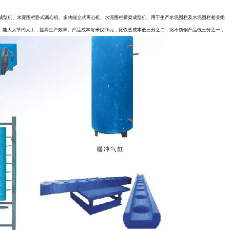
成型机、水泥围栏卧式离心机、多功能立式离心机、水泥围栏横梁成型机、用于生产水泥围栏及水泥围栏相关组
。能大大节约人工，提高生产效率。产品成本每米仅26元，比铁艺成本低三分之二，比不锈钢产品低三分之一，