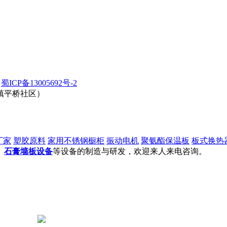
6
蜀ICP备13005692号-2
镇平桥社区）
厂家
塑胶原料
家用不锈钢橱柜
振动电机
聚氨酯保温板
板式换热
、
石膏墙板设备
等设备的制造与研发，欢迎来人来电咨询。
川公网安备 51170202000118号