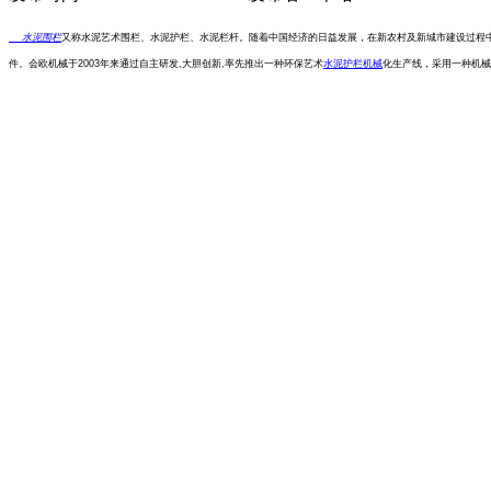
水泥围栏
又称水泥艺术围栏、水泥护栏、水泥栏杆。随着中国经济的日益发展，在新农村及新城市建设过程
件。会欧机械于
2003年来通过自主研发,大胆创新,率先推出一种环保艺术
水泥护栏机械
化生产线，采用一种机械