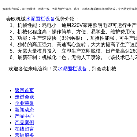
效果光洁细腻，无任何接缝，厚薄一致。另外所配分隔柱、底座，压线也都采用同样原理做成，令产品更显完
会欧机械
水泥围栏设备
优势介绍：
1、机械性能：耗电小，通用220V家用照明电即可运行生产
2、机械化程度高：操作简单、方便、易学业、维护费用低（不
3、功能：生产速度快（3分钟/根），互换性能强，可生产出各
4、独特的高压强力、高速离心旋转，大大的提高了生产速
5、无需大量模具投入，立即生产立即脱模。日产量高达260
6、最新研制：机械化上色，无需人工喷涂。（该技术已与20
欢迎各位来电咨询！买
水泥围栏设备
，到会欧机械
返回首页
走进会欧
企业荣誉
新闻动态
产品中心
产品案例
在线留言
营销服务