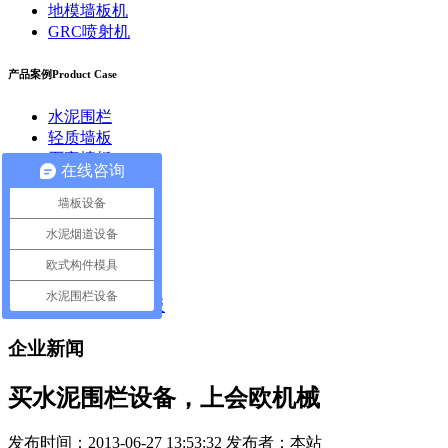
地模墙板机
GRC喷射机
产品案例
Product Case
水泥围栏
轻质墙板
石膏墙板
在线咨询
石膏砌块
仿真步道石
墙板设备
轻质排烟道
水泥烟道设备
GRC构件生产
水泥保温板
欧式构件模具
GRC喷射机
水泥围栏设备
地膜机-轻质墙板
企业新闻
买水泥围栏设备，上会欧机械
发布时间：2013-06-27 13:53:32 发布者：本站