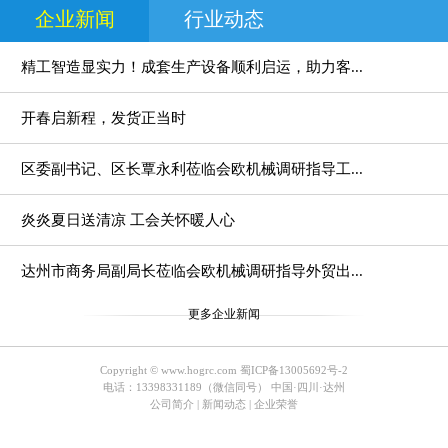
企业新闻
行业动态
精工智造显实力！成套生产设备顺利启运，助力客...
水泥发泡设备
欧式构件模具
开春启新程，发货正当时
区委副书记、区长覃永利莅临会欧机械调研指导工...
炎炎夏日送清凉 工会关怀暖人心
达州市商务局副局长莅临会欧机械调研指导外贸出...
更多企业新闻
Copyright © www.hogrc.com
蜀ICP备13005692号-2
电话：13398331189（微信同号） 中国·四川·达州
公司简介
|
新闻动态
|
企业荣誉