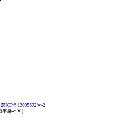
6
蜀ICP备13005692号-2
镇平桥社区）