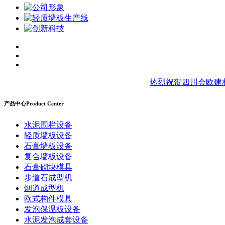
热烈祝贺四川会欧建材
产品中心
Product Center
水泥围栏设备
轻质墙板设备
石膏墙板设备
复合墙板设备
石膏砌块模具
步道石成型机
烟道成型机
欧式构件模具
发泡保温板设备
水泥发泡成套设备