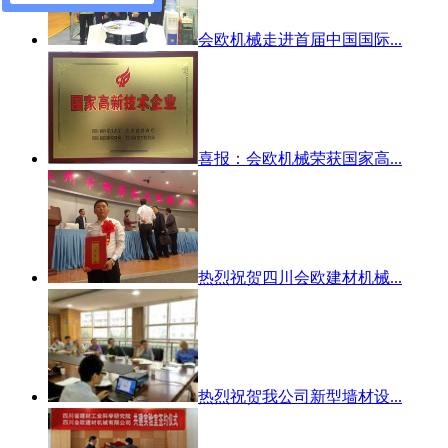
会欧机械走进首届中国国际...
喜报：会欧机械荣获国家高...
热烈祝贺四川会欧建材机械...
热烈祝贺我公司新型墙材设...